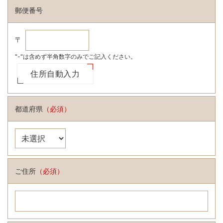
郵便番号
〒
"-"は含めず半角数字のみでご記入ください。
都道府県
（必須）
ご住所
（必須）