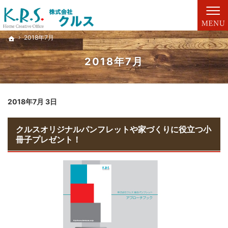
お客様のご要望をカタチにする自由設計の家づくり。新築一戸建て・注文住宅・リフォー
満足と信頼の家づくり 幸せづくりのための注文住宅は「クルス」へ
2018年7月
2018年7月
ホーム
ホーム
2018年7月
2018年7月 3日
クルスオリジナルパンフレットや家づくりに役立つ小
冊子プレゼント！