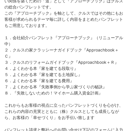
い関係を築くための「道」として『アプローチブック』はクルス
の総合パンフレットです。
この『アプローチブック』を軸として、クルスではその他にもお
客様が求められるテーマ毎に詳しく内容をまとめたパンフレット
もご用意しております。
１．会社紹介パンフレット『アプローチブック』（リニューアル
中）
２．クルスの家クラッシーナガイドブック『Approachbook＋
Ｃ』
３．クルスのリフォームガイドブック『Approachbook＋Ｒ』
４．よくわかる本『家を建てる段取り』
５．よくわかる本『家を建てる土地探し』
６．よくわかる本『家を建てる費用』
７．よくわかる本『失敗事例から学ぶ家づくりの秘訣』
８．『失敗しないための！マイホーム購入資金計画』
これからもお客様の視点に立ったパンフレットづくりを心がけ、
これらの内容の充実とともに（株）クルスとしても成長しなが
ら、お客様の「幸せづくり」をお手伝い致します
パンフレット請求と弊社へのお問い合せは下記のフォームに入力