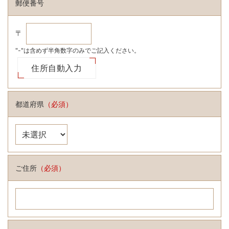
郵便番号
〒
"-"は含めず半角数字のみでご記入ください。
都道府県
（必須）
ご住所
（必須）