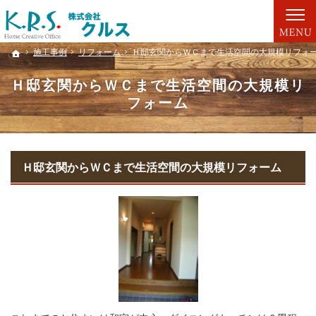
お客様のご要望をカタチにする自由設計の家づくり。新築一戸建て・注文住宅・リフォー
満足と信頼の家づくり 幸せづくりのための注文住宅は「クルス」へ
施工事例
施工事例
リフォーム
リフォーム
Ｈ邸玄関からＷＣまで生活空間の大規模リフォ
Ｈ邸玄関からＷＣまで生活空間の大規模リフォ
ホーム
ホーム
Ｈ邸玄関からＷＣまで生活空間の大規模リ
フォーム
Ｈ邸玄関からＷＣまで生活空間の大規模リフォーム