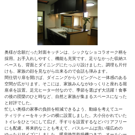
奥様が念願だった対面キッチンは、シックなショコラオーク柄を
採用。お手入れしやすく、機能も充実です。足りなかった収納ス
ペースも、背面とダイニングにたっぷり設けました。調理も片付
けも、家族の顔を見ながら出来るので会話も弾みます。
間仕切り扉を開けば、ダイニングからリビングへと一体感のある
空間が広がります。そこには、家族みんながゆっくりと座れる堀
座卓を設置。足元ヒーター付なので、季節を選ばず大活躍！食事
の後の団欒のひと時など、自然と家族が集まるスペースになった
と好評でした。
忙しい奥様の家事の負担を軽減できるよう、動線を考えてユー
ティリティーをキッチンの横に設置しました。大小分かれていた
トイレをひとつにして広げ、手すりを設置するなどバリアフリー
にも配慮。将来的なことも考えて、バスルームは洗い場広めの
ゆったりサイズにしました。暖房換気乾燥機つきで、オールシー